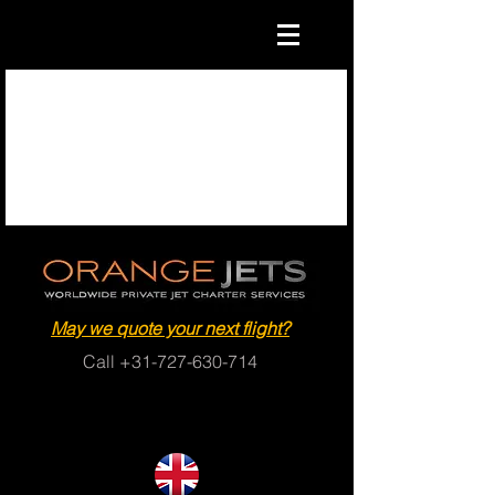
May we quote your next flight?
Call
+31-727-630-714